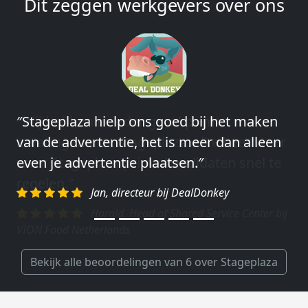
Dit zeggen werkgevers over ons
″Wij hebben in ieder geval prima
ervaringen met Stageplaza: elke keer weer
weet Stageplaza prima kandidaten snel te
regelen.″
Harald, Head of Shared Service Center bij
VION Food Netherlands
Bekijk alle beoordelingen van 6 over Stageplaza