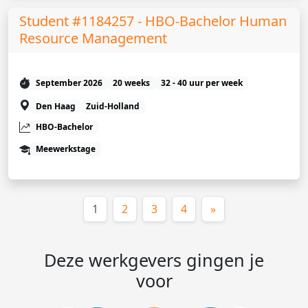
Student #1184257 - HBO-Bachelor Human
Resource Management
September 2026
20 weeks
32 - 40 uur per week
Den Haag
Zuid-Holland
HBO-Bachelor
Meewerkstage
(huidige)
1
2
3
4
»
Deze werkgevers gingen je
voor