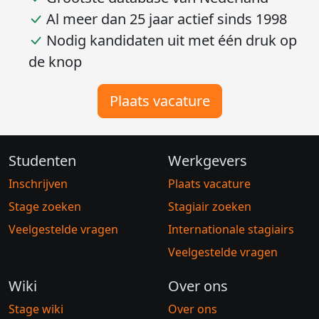
opleidingen
Grootste database van Nederland
Al meer dan 25 jaar actief sinds 1998
Nodig kandidaten uit met één druk op
de knop
Plaats vacature
Studenten
Werkgevers
Inschrijven
Plaats vacature
Stage zoeken
Stagiair zoeken
Veelgestelde vragen
Internationale stagiairs
Veelgestelde vragen