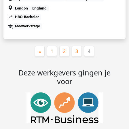
London
England
HBO-Bachelor
Meewerkstage
(huidige)
«
1
2
3
4
Deze werkgevers gingen je
voor