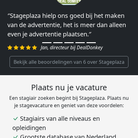
″Stageplaza hielp ons goed bij het maken
″Wij hebben in ieder geval prima
van de advertentie, het is meer dan alleen
ervaringen met Stageplaza: elke keer weer
even je advertentie plaatsen.″
weet Stageplaza prima kandidaten snel te
regelen.″
Jan, directeur bij DealDonkey
Harald, Head of Shared Service Center bij
VION Food Netherlands
Bekijk alle beoordelingen van 6 over Stageplaza
Plaats nu je vacature
Een stagiair zoeken begint bij Stageplaza. Plaats nu
je stagevacature en geniet van deze voordelen:
Stagiairs van alle niveaus en