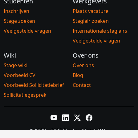
Studenten
Werkgevers
Inschrijven
Plaats vacature
Stage zoeken
Stagiair zoeken
Veelgestelde vragen
Internationale stagiairs
Veelgestelde vragen
Wiki
Over ons
Stage wiki
Over ons
Voorbeeld CV
Blog
Voorbeeld Sollicitatiebrief
Contact
Sollicitatiegesprek
YouTube
LinkedIn
Twitter X
Facebook
© 1998 – 2026 StartersMatch B.V.