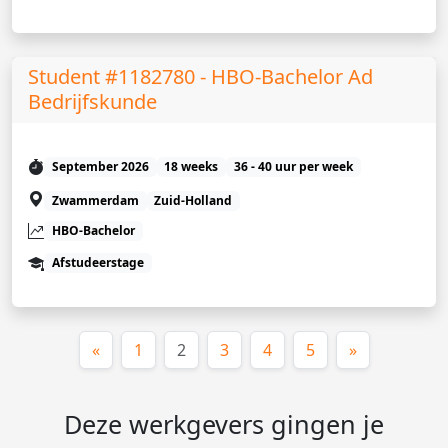
Student #1182780 - HBO-Bachelor Ad
Bedrijfskunde
September 2026
18 weeks
36 - 40 uur per week
Zwammerdam
Zuid-Holland
HBO-Bachelor
Afstudeerstage
(huidige)
«
1
2
3
4
5
»
Deze werkgevers gingen je