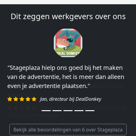
Dit zeggen werkgevers over ons
″Wij hebben in ieder geval prima
ervaringen met Stageplaza: elke keer weer
weet Stageplaza prima kandidaten snel te
regelen.″
Harald, Head of Shared Service Center bij
VION Food Netherlands
Bekijk alle beoordelingen van 6 over Stageplaza