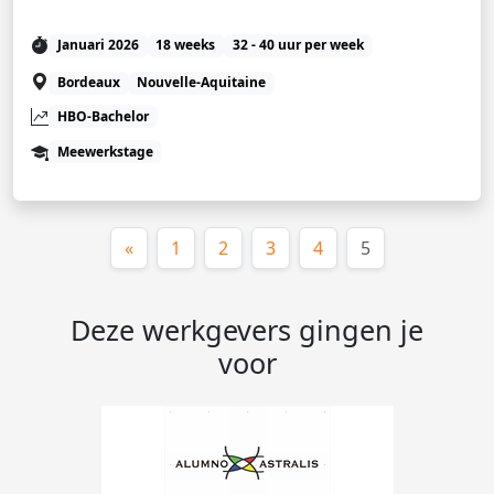
Januari 2026
18 weeks
32 - 40 uur per week
Bordeaux
Nouvelle-Aquitaine
HBO-Bachelor
Meewerkstage
(huidige)
«
1
2
3
4
5
Deze werkgevers gingen je
voor