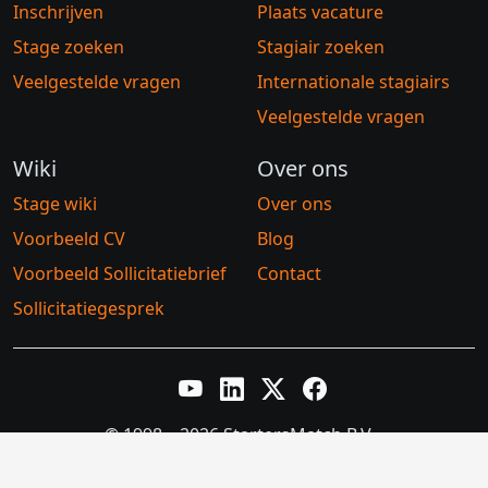
Inschrijven
Plaats vacature
Stage zoeken
Stagiair zoeken
Veelgestelde vragen
Internationale stagiairs
Veelgestelde vragen
Wiki
Over ons
Stage wiki
Over ons
Voorbeeld CV
Blog
Voorbeeld Sollicitatiebrief
Contact
Sollicitatiegesprek
YouTube
LinkedIn
Twitter X
Facebook
© 1998 – 2026 StartersMatch B.V.
Algemene voorwaarden
Privacybeleid
Cookiebeleid