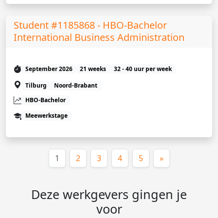
Student #1185868 - HBO-Bachelor
International Business Administration
September 2026
21 weeks
32 - 40 uur per week
Tilburg
Noord-Brabant
HBO-Bachelor
Meewerkstage
(huidige)
1
2
3
4
5
»
Deze werkgevers gingen je
voor