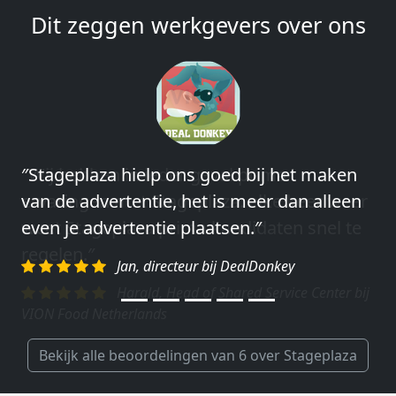
Dit zeggen werkgevers over ons
″Wij hebben in ieder geval prima
ervaringen met Stageplaza: elke keer weer
weet Stageplaza prima kandidaten snel te
regelen.″
Harald, Head of Shared Service Center bij
VION Food Netherlands
Bekijk alle beoordelingen van 6 over Stageplaza