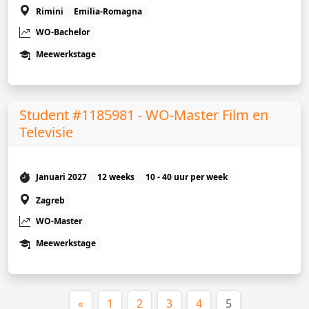
Rimini
Emilia-Romagna
WO-Bachelor
Meewerkstage
Student #1185981 - WO-Master Film en
Televisie
Januari 2027
12 weeks
10 - 40 uur per week
Zagreb
WO-Master
Meewerkstage
(huidige)
«
1
2
3
4
5