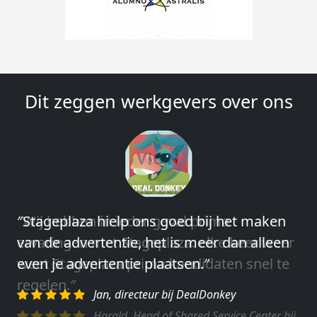
Dit zeggen werkgevers over ons
″Wij hebben in ieder geval prima
ervaringen met Stageplaza: elke keer weer
weet Stageplaza prima kandidaten snel te
regelen.″
Harald, Head of Shared Service Center bij