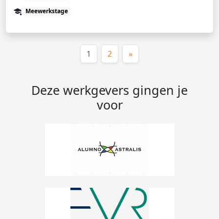
Meewerkstage
(huidige)
1
2
»
Deze werkgevers gingen je
voor