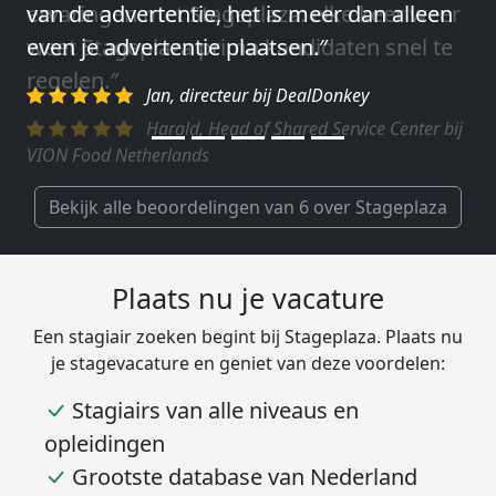
ervaringen met Stageplaza: elke keer weer
weet Stageplaza prima kandidaten snel te
regelen.″
Harald, Head of Shared Service Center bij
VION Food Netherlands
Bekijk alle beoordelingen van 6 over Stageplaza
Plaats nu je vacature
Een stagiair zoeken begint bij Stageplaza. Plaats nu
je stagevacature en geniet van deze voordelen:
Stagiairs van alle niveaus en
opleidingen
Grootste database van Nederland