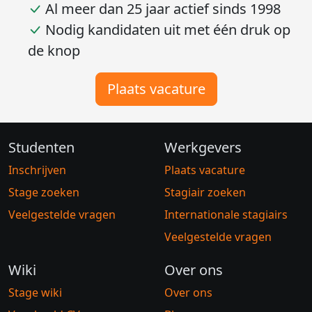
Al meer dan 25 jaar actief sinds 1998
Nodig kandidaten uit met één druk op
de knop
Plaats vacature
Studenten
Werkgevers
Inschrijven
Plaats vacature
Stage zoeken
Stagiair zoeken
Veelgestelde vragen
Internationale stagiairs
Veelgestelde vragen
Wiki
Over ons
Stage wiki
Over ons