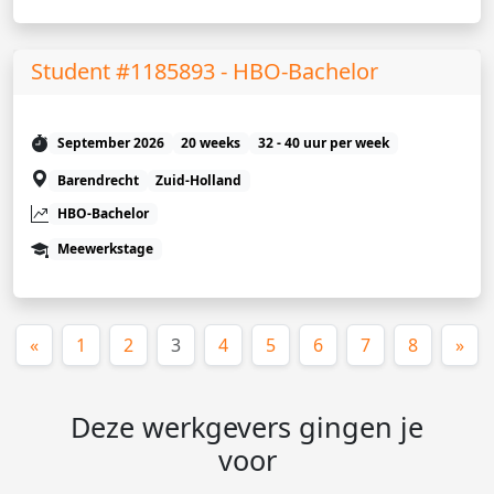
Student #1185893 - HBO-Bachelor
September 2026
20 weeks
32 - 40 uur per week
Barendrecht
Zuid-Holland
HBO-Bachelor
Meewerkstage
(huidige)
«
1
2
3
4
5
6
7
8
»
Deze werkgevers gingen je
voor