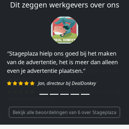
Dit zeggen werkgevers over ons
″Wij hebben in ieder geval prima
ervaringen met Stageplaza: elke keer weer
weet Stageplaza prima kandidaten snel te
regelen.″
Harald, Head of Shared Service Center bij
VION Food Netherlands
Bekijk alle beoordelingen van 6 over Stageplaza