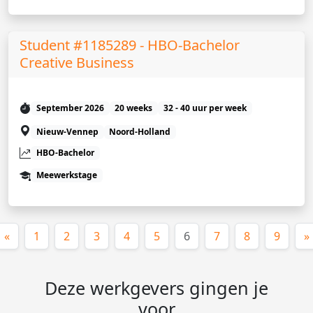
Student #1185289 - HBO-Bachelor
Creative Business
September 2026
20 weeks
32 - 40 uur per week
Nieuw-Vennep
Noord-Holland
HBO-Bachelor
Meewerkstage
(huidige)
«
1
2
3
4
5
6
7
8
9
»
Deze werkgevers gingen je
voor