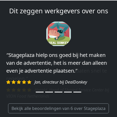
Dit zeggen werkgevers over ons
″Wij hebben in ieder geval prima
ervaringen met Stageplaza: elke keer weer
weet Stageplaza prima kandidaten snel te
regelen.″
Harald, Head of Shared Service Center bij
VION Food Netherlands
Bekijk alle beoordelingen van 6 over Stageplaza