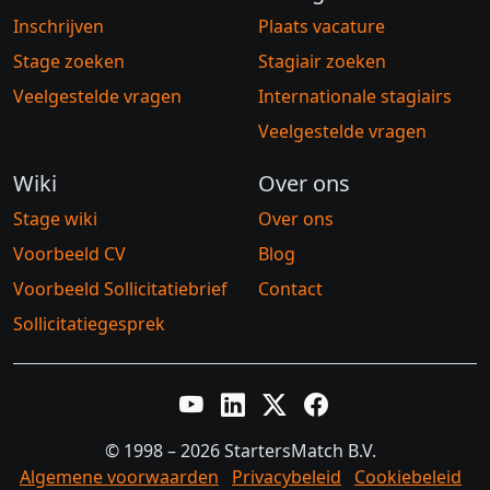
Inschrijven
Plaats vacature
Stage zoeken
Stagiair zoeken
Veelgestelde vragen
Internationale stagiairs
Veelgestelde vragen
Wiki
Over ons
Stage wiki
Over ons
Voorbeeld CV
Blog
Voorbeeld Sollicitatiebrief
Contact
Sollicitatiegesprek
YouTube
LinkedIn
Twitter X
Facebook
© 1998 – 2026 StartersMatch B.V.
Algemene voorwaarden
Privacybeleid
Cookiebeleid