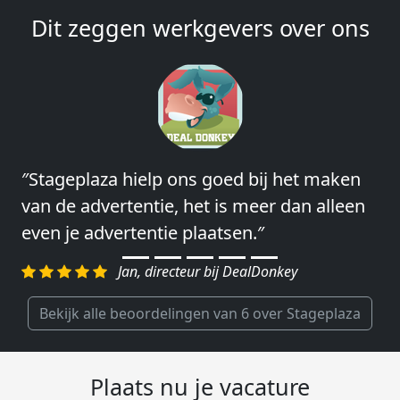
Dit zeggen werkgevers over ons
″Stageplaza hielp ons goed bij het maken
″Wij hebben in ieder geval prima
van de advertentie, het is meer dan alleen
ervaringen met Stageplaza: elke keer weer
even je advertentie plaatsen.″
weet Stageplaza prima kandidaten snel te
regelen.″
Jan, directeur bij DealDonkey
Harald, Head of Shared Service Center bij
VION Food Netherlands
Bekijk alle beoordelingen van 6 over Stageplaza