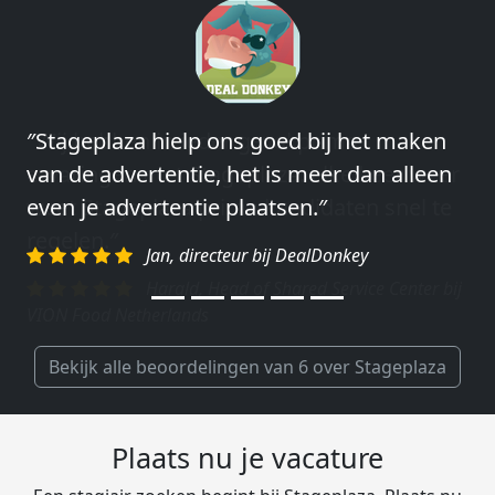
″Stageplaza hielp ons goed bij het maken
″Wij hebben in ieder geval prima
van de advertentie, het is meer dan alleen
ervaringen met Stageplaza: elke keer weer
even je advertentie plaatsen.″
weet Stageplaza prima kandidaten snel te
regelen.″
Jan, directeur bij DealDonkey
Harald, Head of Shared Service Center bij
VION Food Netherlands
Bekijk alle beoordelingen van 6 over Stageplaza
Plaats nu je vacature