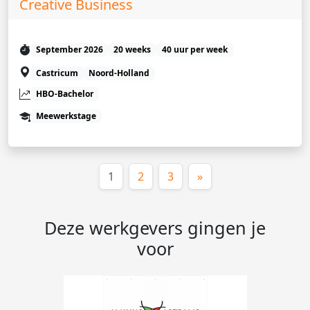
Creative Business
September 2026
20 weeks
40 uur per week
Castricum
Noord-Holland
HBO-Bachelor
Meewerkstage
(huidige)
1
2
3
»
Deze werkgevers gingen je
voor