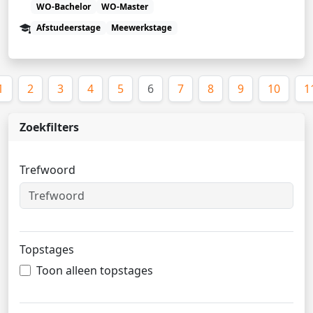
WO-Bachelor
WO-Master
Afstudeerstage
Meewerkstage
(huidige)
1
2
3
4
5
6
7
8
9
10
1
Zoekfilters
Trefwoord
Topstages
Toon alleen topstages