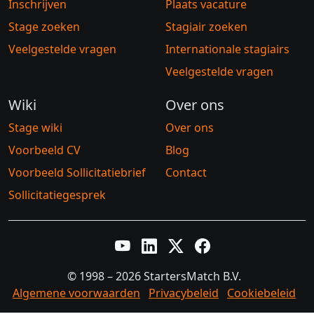
Inschrijven
Plaats vacature
Stage zoeken
Stagiair zoeken
Veelgestelde vragen
Internationale stagiairs
Veelgestelde vragen
Wiki
Over ons
Stage wiki
Over ons
Voorbeeld CV
Blog
Voorbeeld Sollicitatiebrief
Contact
Sollicitatiegesprek
YouTube
LinkedIn
Twitter X
Facebook
© 1998 – 2026 StartersMatch B.V.
Algemene voorwaarden
Privacybeleid
Cookiebeleid