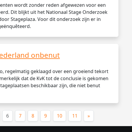
udenten wordt zonder reden afgewezen voor een
erd. Dit blijkt uit het Nationaal Stage Onderzoek
door Stageplaza. Voor dit onderzoek zijn er in
 geënquêteerd.
Nederland onbenut
bo, regelmatig geklaagd over een groeiend tekort
merkelijk dat de KvK tot de conclusie is gekomen
 stageplaatsen beschikbaar zijn, die niet benut
(huidige)
6
7
8
9
10
11
»