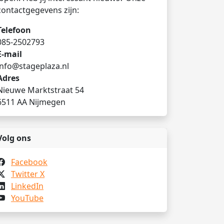
contactgegevens zijn:
Telefoon
085-2502793
E-mail
info@stageplaza.nl
Adres
Nieuwe Marktstraat 54
6511 AA Nijmegen
Volg ons
Facebook
Twitter X
LinkedIn
YouTube