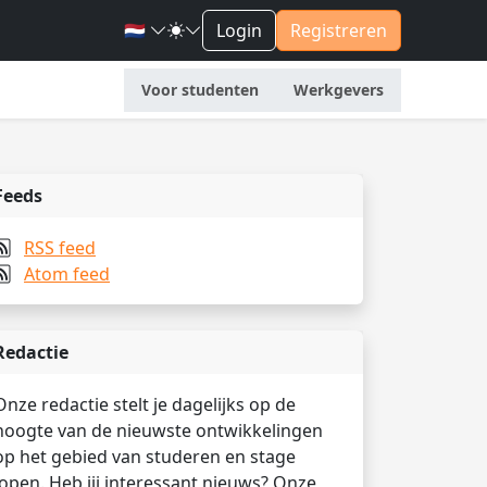
🇳🇱
Login
Registreren
Voor studenten
Werkgevers
Feeds
RSS feed
Atom feed
Redactie
Onze redactie stelt je dagelijks op de
hoogte van de nieuwste ontwikkelingen
op het gebied van studeren en stage
lopen. Heb jij interessant nieuws? Onze